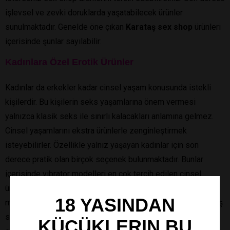
işlevsel ve zevki doruklarda yaşatabilecek ürünler
sunulmaktadır. Genelde öne çıkan
Karataş sex shop
ürünleri
içerisinde şunlar sayılabilir:
Kadınlara Özel Erotik Ürünler
Kadınlar da erkekler kadar cinsel yaşam konusunda istekli
kişilerdir. Bu kişilerin seks yaşamlarına önem vermesi
yalnızca klasik seks ile sınırlı kalacakları anlamına gelmez.
Cinsel yaşamlarını ekstra ürünlerle zenginleştirmek
isteyebilirler. Özellikle yalnız yaşayan kadınlar için son
derece pratik olan birçok seçenek bulunmaktadır. Bunlar
içerisinde vibratör modelleri en çok tercih edilen cinsel
ürünlerden biridir. Bunlar içerisinde rabbit yani tavşan
18 YASINDAN
modeller kullanıcı beğenisi yüksek olanlardan biridir. İç ve dış
stimülasyon sağlaması bunların tercih edilmesindeki temel
KÜÇÜKLERIN BU