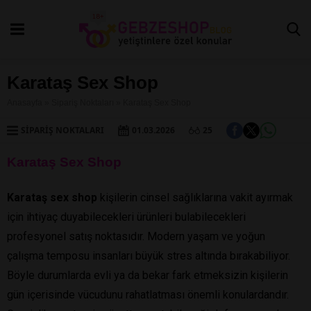
Karataş Sex Shop
Anasayfa
»
Sipariş Noktaları
»
Karataş Sex Shop
SIPARIŞ NOKTALARI
01.03.2026
25
Karataş Sex Shop
Karataş sex shop
kişilerin cinsel sağlıklarına vakit ayırmak
için ihtiyaç duyabilecekleri ürünleri bulabilecekleri
profesyonel satış noktasıdır. Modern yaşam ve yoğun
çalışma temposu insanları büyük stres altında bırakabiliyor.
Böyle durumlarda evli ya da bekar fark etmeksizin kişilerin
gün içerisinde vücudunu rahatlatması önemli konulardandır.