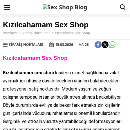
Kızılcahamam Sex Shop
Anasayfa
»
Sipariş Noktaları
»
Kızılcahamam Sex Shop
SIPARIŞ NOKTALARI
15.03.2026
23
Kızılcahamam Sex Shop
Kızılcahamam sex shop
kişilerin cinsel sağlıklarına vakit
ayırmak için ihtiyaç duyabilecekleri ürünleri bulabilecekleri
profesyonel satış noktasıdır. Modern yaşam ve yoğun
çalışma temposu insanları büyük stres altında bırakabiliyor.
Böyle durumlarda evli ya da bekar fark etmeksizin kişilerin
gün içerisinde vücudunu rahatlatması önemli konulardandır.
Gerginlik ve stresin vücutta yaratabileceği deformasyonları
en aza indirmek için özellikle cinsel yaşama önem vermek