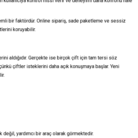
 kullanıcıya kontrol hissi verir ve deneyimi daha konforlu hale
li bir faktördür. Online sipariş, sade paketleme ve sessiz
erini koruyabilir.
yerini aldığıdır. Gerçekte ise birçok çift için tam tersi söz
r çünkü çiftler isteklerini daha açık konuşmaya başlar. Yeni
ir.
k değil, yardımcı bir araç olarak görmektedir.