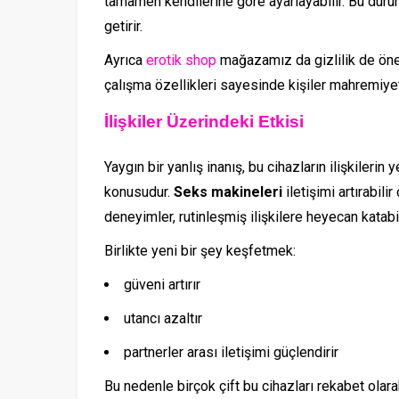
tamamen kendilerine göre ayarlayabilir. Bu durum
getirir.
Ayrıca
erotik shop
mağazamız da gizlilik de önem
çalışma özellikleri sayesinde kişiler mahremiyetl
İlişkiler Üzerindeki Etkisi
Yaygın bir yanlış inanış, bu cihazların ilişkilerin 
konusudur.
Seks makineleri
iletişimi artırabili
deneyimler, rutinleşmiş ilişkilere heyecan katabil
Birlikte yeni bir şey keşfetmek:
güveni artırır
utancı azaltır
partnerler arası iletişimi güçlendirir
Bu nedenle birçok çift bu cihazları rekabet olara