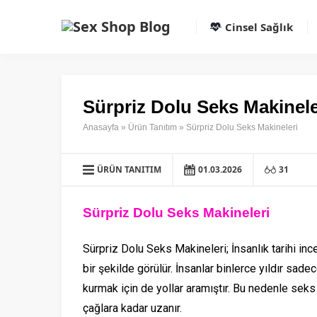
Cinsel Sağlık
Sürpriz Dolu Seks Makinele
Anasayfa
»
Ürün Tanıtım
»
Sürpriz Dolu Seks Makineleri
ÜRÜN TANITIM
01.03.2026
31
Sürpriz Dolu Seks Makineleri
Sürpriz Dolu Seks Makineleri; İnsanlık tarihi inc
bir şekilde görülür. İnsanlar binlerce yıldır sad
kurmak için de yollar aramıştır. Bu nedenle seks
çağlara kadar uzanır.