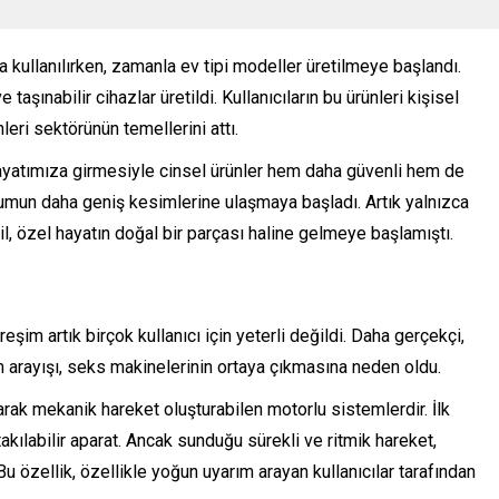
a kullanılırken, zamanla ev tipi modeller üretilmeye başlandı.
taşınabilir cihazlar üretildi. Kullanıcıların bu ürünleri kişisel
eri sektörünün temellerini attı.
 hayatımıza girmesiyle cinsel ürünler hem daha güvenli hem de
lumun daha geniş kesimlerine ulaşmaya başladı. Artık yalnızca
ğil, özel hayatın doğal bir parçası haline gelmeye başlamıştı.
treşim artık birçok kullanıcı için yeterli değildi. Daha gerçekçi,
m arayışı, seks makinelerinin ortaya çıkmasına neden oldu.
olarak mekanik hareket oluşturabilen motorlu sistemlerdir. İlk
takılabilir aparat. Ancak sunduğu sürekli ve ritmik hareket,
u özellik, özellikle yoğun uyarım arayan kullanıcılar tarafından