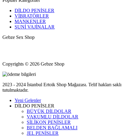
Popüler Kategoriler
DİLDO PENİSLER
VİBRATÖRLER
MANKENLER
SUNİ VAJİNALAR
Gebze Sex Shop
Hacıhalil, Atatürk Cd. No: 9, 41400 Gebze/Kocaeli
+90 531 433 82 11
Kocaeli Gebze halka açık erotik shop mağazası
Copyrights © 2026 Gebze Shop
2023 - 2024 İstanbul Ertoik Shop Mağazası. Telif hakları saklı
tutulmaktadır.
Yeni Gelenler
DİLDO PENİSLER
BÜYÜK DİLDOLAR
VAKUMLU DİLDOLAR
SİLİKON PENİSLER
BELDEN BAĞLAMALI
JEL PENİSLER