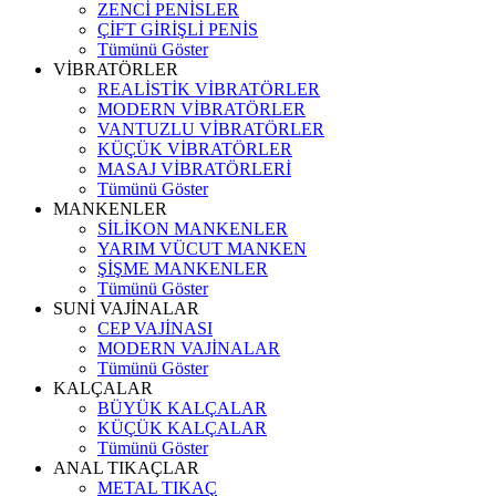
ZENCİ PENİSLER
ÇİFT GİRİŞLİ PENİS
Tümünü Göster
VİBRATÖRLER
REALİSTİK VİBRATÖRLER
MODERN VİBRATÖRLER
VANTUZLU VİBRATÖRLER
KÜÇÜK VİBRATÖRLER
MASAJ VİBRATÖRLERİ
Tümünü Göster
MANKENLER
SİLİKON MANKENLER
YARIM VÜCUT MANKEN
ŞİŞME MANKENLER
Tümünü Göster
SUNİ VAJİNALAR
CEP VAJİNASI
MODERN VAJİNALAR
Tümünü Göster
KALÇALAR
BÜYÜK KALÇALAR
KÜÇÜK KALÇALAR
Tümünü Göster
ANAL TIKAÇLAR
METAL TIKAÇ