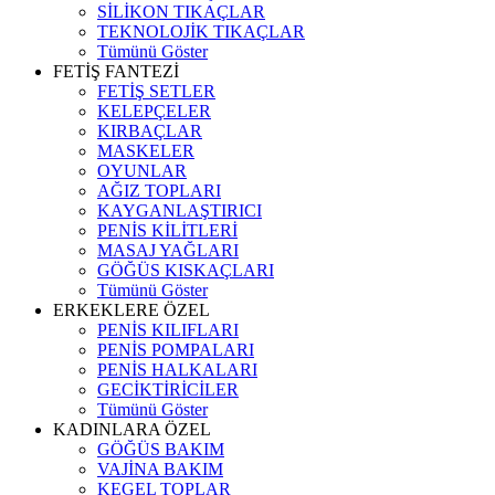
SİLİKON TIKAÇLAR
TEKNOLOJİK TIKAÇLAR
Tümünü Göster
FETİŞ FANTEZİ
FETİŞ SETLER
KELEPÇELER
KIRBAÇLAR
MASKELER
OYUNLAR
AĞIZ TOPLARI
KAYGANLAŞTIRICI
PENİS KİLİTLERİ
MASAJ YAĞLARI
GÖĞÜS KISKAÇLARI
Tümünü Göster
ERKEKLERE ÖZEL
PENİS KILIFLARI
PENİS POMPALARI
PENİS HALKALARI
GECİKTİRİCİLER
Tümünü Göster
KADINLARA ÖZEL
GÖĞÜS BAKIM
VAJİNA BAKIM
KEGEL TOPLAR