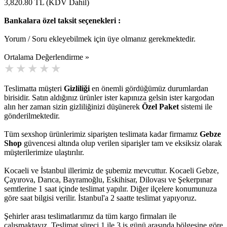
3,820.80
TL (KDV Dahil)
Bankalara özel taksit seçenekleri :
Yorum / Soru ekleyebilmek için üye olmanız gerekmektedir.
Ortalama Değerlendirme »
Teslimatta müşteri
Gizliliği
en önemli gördüğümüz durumlardan
birisidir. Satın aldığınız ürünler ister kapınıza gelsin ister kargodan
alın her zaman sizin gizliliğinizi düşünerek
Özel Paket
sistemi ile
gönderilmektedir.
Tüm sexshop ürünlerimiz siparişten teslimata kadar firmamız
Gebze
Shop
güvencesi altında olup verilen siparişler tam ve eksiksiz olarak
müşterilerimize ulaştırılır.
Kocaeli ve İstanbul illerimiz de şubemiz mevcuttur. Kocaeli Gebze,
Çayırova, Darıca, Bayramoğlu, Eskihisar, Dilovası ve Şekerpınar
semtlerine 1 saat içinde teslimat yapılır. Diğer ilçelere konumunuza
göre saat bilgisi verilir. İstanbul'a 2 saatte teslimat yapıyoruz.
Şehirler arası teslimatlarımız da tüm kargo firmaları ile
çalışmaktayız. Teslimat süreci 1 ile 3 iş günü arasında bölgesine göre