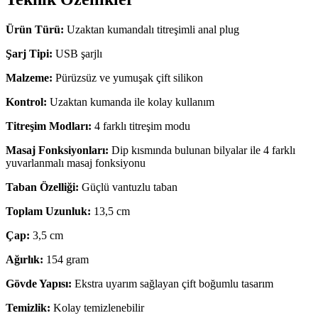
Ürün Türü:
Uzaktan kumandalı titreşimli anal plug
Şarj Tipi:
USB şarjlı
Malzeme:
Pürüzsüz ve yumuşak çift silikon
Kontrol:
Uzaktan kumanda ile kolay kullanım
Titreşim Modları:
4 farklı titreşim modu
Masaj Fonksiyonları:
Dip kısmında bulunan bilyalar ile 4 farklı
yuvarlanmalı masaj fonksiyonu
Taban Özelliği:
Güçlü vantuzlu taban
Toplam Uzunluk:
13,5 cm
Çap:
3,5 cm
Ağırlık:
154 gram
Gövde Yapısı:
Ekstra uyarım sağlayan çift boğumlu tasarım
Temizlik:
Kolay temizlenebilir