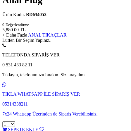
Anal Plug
Ürün Kodu:
BDM4052
0
Değerlendirme
5,880.00
TL
+ Daha Fazla
ANAL TIKAÇLAR
Lütfen Bir Seçim Yapınız..
TELEFONDA SİPARİŞ VER
0 531 433 82 11
Tıklayın, telefonunuzu bırakın. Sizi arayalım.
TIKLA WHATSAPP İLE SİPARİŞ VER
05314338211
7x24 Whatsapp Üzerinden de Sipariş Verebilirsiniz.
SEPETE EKLE