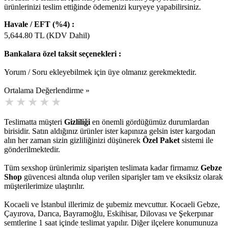
ürünlerinizi teslim ettiğinde ödemenizi kuryeye yapabilirsiniz.
Havale / EFT (%4) :
5,644.80
TL (KDV Dahil)
Bankalara özel taksit seçenekleri :
Yorum / Soru ekleyebilmek için üye olmanız gerekmektedir.
Ortalama Değerlendirme »
Teslimatta müşteri
Gizliliği
en önemli gördüğümüz durumlardan
birisidir. Satın aldığınız ürünler ister kapınıza gelsin ister kargodan
alın her zaman sizin gizliliğinizi düşünerek
Özel Paket
sistemi ile
gönderilmektedir.
Tüm sexshop ürünlerimiz siparişten teslimata kadar firmamız
Gebze
Shop
güvencesi altında olup verilen siparişler tam ve eksiksiz olarak
müşterilerimize ulaştırılır.
Kocaeli ve İstanbul illerimiz de şubemiz mevcuttur. Kocaeli Gebze,
Çayırova, Darıca, Bayramoğlu, Eskihisar, Dilovası ve Şekerpınar
semtlerine 1 saat içinde teslimat yapılır. Diğer ilçelere konumunuza