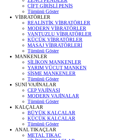
ZENCİ PENİSLER
ÇİFT GİRİŞLİ PENİS
Tümünü Göster
VİBRATÖRLER
REALİSTİK VİBRATÖRLER
MODERN VİBRATÖRLER
VANTUZLU VİBRATÖRLER
KÜÇÜK VİBRATÖRLER
MASAJ VİBRATÖRLERİ
Tümünü Göster
MANKENLER
SİLİKON MANKENLER
YARIM VÜCUT MANKEN
ŞİŞME MANKENLER
Tümünü Göster
SUNİ VAJİNALAR
CEP VAJİNASI
MODERN VAJİNALAR
Tümünü Göster
KALÇALAR
BÜYÜK KALÇALAR
KÜÇÜK KALÇALAR
Tümünü Göster
ANAL TIKAÇLAR
METAL TIKAÇ