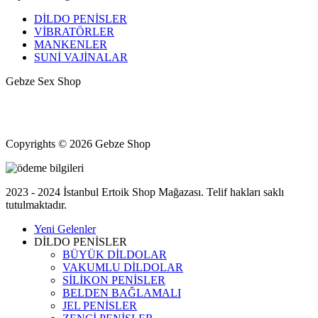
DİLDO PENİSLER
VİBRATÖRLER
MANKENLER
SUNİ VAJİNALAR
Gebze Sex Shop
Hacıhalil, Atatürk Cd. No: 9, 41400 Gebze/Kocaeli
+90 531 433 82 11
Kocaeli Gebze halka açık erotik shop mağazası
Copyrights © 2026 Gebze Shop
2023 - 2024 İstanbul Ertoik Shop Mağazası. Telif hakları saklı
tutulmaktadır.
Yeni Gelenler
DİLDO PENİSLER
BÜYÜK DİLDOLAR
VAKUMLU DİLDOLAR
SİLİKON PENİSLER
BELDEN BAĞLAMALI
JEL PENİSLER