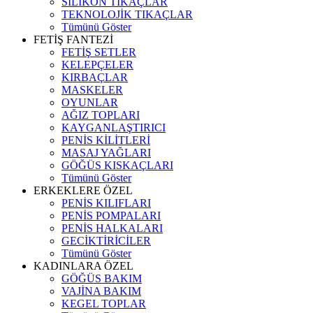
SİLİKON TIKAÇLAR
TEKNOLOJİK TIKAÇLAR
Tümünü Göster
FETİŞ FANTEZİ
FETİŞ SETLER
KELEPÇELER
KIRBAÇLAR
MASKELER
OYUNLAR
AĞIZ TOPLARI
KAYGANLAŞTIRICI
PENİS KİLİTLERİ
MASAJ YAĞLARI
GÖĞÜS KISKAÇLARI
Tümünü Göster
ERKEKLERE ÖZEL
PENİS KILIFLARI
PENİS POMPALARI
PENİS HALKALARI
GECİKTİRİCİLER
Tümünü Göster
KADINLARA ÖZEL
GÖĞÜS BAKIM
VAJİNA BAKIM
KEGEL TOPLAR