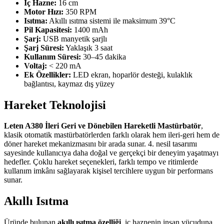
İç Hazne:
16 cm
Motor Hızı:
350 RPM
Isıtma:
Akıllı ısıtma sistemi ile maksimum 39°C
Pil Kapasitesi:
1400 mAh
Şarj:
USB manyetik şarjlı
Şarj Süresi:
Yaklaşık 3 saat
Kullanım Süresi:
30–45 dakika
Voltaj:
< 220 mA
Ek Özellikler:
LED ekran, hoparlör desteği, kulaklık
bağlantısı, kaymaz dış yüzey
Hareket Teknolojisi
Leten A380 İleri Geri ve Dönebilen Hareketli Mastürbatör
,
klasik otomatik mastürbatörlerden farklı olarak hem ileri-geri hem de
döner hareket mekanizmasını bir arada sunar. 4. nesil tasarımı
sayesinde kullanıcıya daha doğal ve gerçekçi bir deneyim yaşatmayı
hedefler. Çoklu hareket seçenekleri, farklı tempo ve ritimlerde
kullanım imkânı sağlayarak kişisel tercihlere uygun bir performans
sunar.
Akıllı Isıtma
Üründe bulunan
akıllı ısıtma özelliği
, iç haznenin insan vücuduna