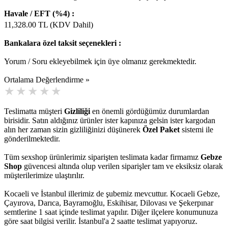
Havale / EFT (%4) :
11,328.00
TL (KDV Dahil)
Bankalara özel taksit seçenekleri :
Yorum / Soru ekleyebilmek için üye olmanız gerekmektedir.
Ortalama Değerlendirme »
Teslimatta müşteri
Gizliliği
en önemli gördüğümüz durumlardan
birisidir. Satın aldığınız ürünler ister kapınıza gelsin ister kargodan
alın her zaman sizin gizliliğinizi düşünerek
Özel Paket
sistemi ile
gönderilmektedir.
Tüm sexshop ürünlerimiz siparişten teslimata kadar firmamız
Gebze
Shop
güvencesi altında olup verilen siparişler tam ve eksiksiz olarak
müşterilerimize ulaştırılır.
Kocaeli ve İstanbul illerimiz de şubemiz mevcuttur. Kocaeli Gebze,
Çayırova, Darıca, Bayramoğlu, Eskihisar, Dilovası ve Şekerpınar
semtlerine 1 saat içinde teslimat yapılır. Diğer ilçelere konumunuza
göre saat bilgisi verilir. İstanbul'a 2 saatte teslimat yapıyoruz.