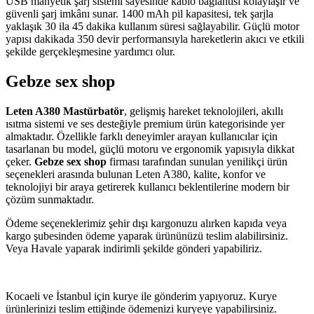
USB manyetik şarj sistemi sayesinde kablo bağlantısı kolaylaşır ve
güvenli şarj imkânı sunar. 1400 mAh pil kapasitesi, tek şarjla
yaklaşık 30 ila 45 dakika kullanım süresi sağlayabilir. Güçlü motor
yapısı dakikada 350 devir performansıyla hareketlerin akıcı ve etkili
şekilde gerçekleşmesine yardımcı olur.
Gebze sex shop
Leten A380 Mastürbatör
, gelişmiş hareket teknolojileri, akıllı
ısıtma sistemi ve ses desteğiyle premium ürün kategorisinde yer
almaktadır. Özellikle farklı deneyimler arayan kullanıcılar için
tasarlanan bu model, güçlü motoru ve ergonomik yapısıyla dikkat
çeker.
Gebze sex shop
firması tarafından sunulan yenilikçi ürün
seçenekleri arasında bulunan Leten A380, kalite, konfor ve
teknolojiyi bir araya getirerek kullanıcı beklentilerine modern bir
çözüm sunmaktadır.
Ödeme seçeneklerimiz şehir dışı kargonuzu alırken kapıda veya
kargo şubesinden ödeme yaparak ürününüzü teslim alabilirsiniz.
Veya Havale yaparak indirimli şekilde gönderi yapabiliriz.
Kocaeli ve İstanbul için kurye ile gönderim yapıyoruz. Kurye
ürünlerinizi teslim ettiğinde ödemenizi kuryeye yapabilirsiniz.