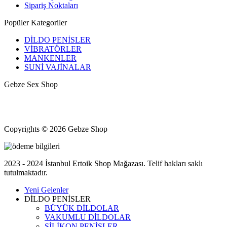
Sipariş Noktaları
Popüler Kategoriler
DİLDO PENİSLER
VİBRATÖRLER
MANKENLER
SUNİ VAJİNALAR
Gebze Sex Shop
Hacıhalil, Atatürk Cd. No: 9, 41400 Gebze/Kocaeli
+90 531 433 82 11
Kocaeli Gebze halka açık erotik shop mağazası
Copyrights © 2026 Gebze Shop
2023 - 2024 İstanbul Ertoik Shop Mağazası. Telif hakları saklı
tutulmaktadır.
Yeni Gelenler
DİLDO PENİSLER
BÜYÜK DİLDOLAR
VAKUMLU DİLDOLAR
SİLİKON PENİSLER