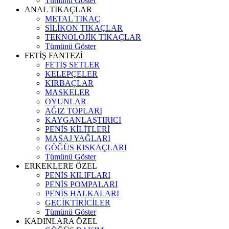
Tümünü Göster
ANAL TIKAÇLAR
METAL TIKAÇ
SİLİKON TIKAÇLAR
TEKNOLOJİK TIKAÇLAR
Tümünü Göster
FETİŞ FANTEZİ
FETİŞ SETLER
KELEPÇELER
KIRBAÇLAR
MASKELER
OYUNLAR
AĞIZ TOPLARI
KAYGANLAŞTIRICI
PENİS KİLİTLERİ
MASAJ YAĞLARI
GÖĞÜS KISKAÇLARI
Tümünü Göster
ERKEKLERE ÖZEL
PENİS KILIFLARI
PENİS POMPALARI
PENİS HALKALARI
GECİKTİRİCİLER
Tümünü Göster
KADINLARA ÖZEL