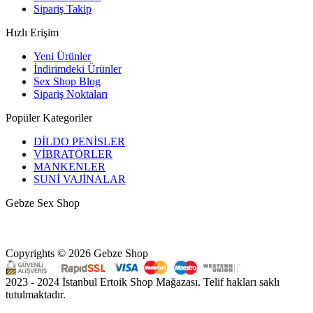
Sipariş Takip
Hızlı Erişim
Yeni Ürünler
İndirimdeki Ürünler
Sex Shop Blog
Sipariş Noktaları
Popüler Kategoriler
DİLDO PENİSLER
VİBRATÖRLER
MANKENLER
SUNİ VAJİNALAR
Gebze Sex Shop
Hacıhalil, Atatürk Cd. No: 9, 41400 Gebze/Kocaeli
+90 531 433 82 11
Kocaeli Gebze halka açık erotik shop mağazası
Copyrights © 2026 Gebze Shop
2023 - 2024 İstanbul Ertoik Shop Mağazası. Telif hakları saklı
tutulmaktadır.