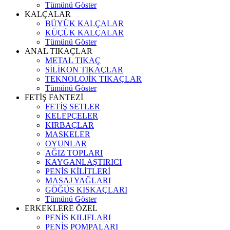
Tümünü Göster
KALÇALAR
BÜYÜK KALÇALAR
KÜÇÜK KALÇALAR
Tümünü Göster
ANAL TIKAÇLAR
METAL TIKAÇ
SİLİKON TIKAÇLAR
TEKNOLOJİK TIKAÇLAR
Tümünü Göster
FETİŞ FANTEZİ
FETİŞ SETLER
KELEPÇELER
KIRBAÇLAR
MASKELER
OYUNLAR
AĞIZ TOPLARI
KAYGANLAŞTIRICI
PENİS KİLİTLERİ
MASAJ YAĞLARI
GÖĞÜS KISKAÇLARI
Tümünü Göster
ERKEKLERE ÖZEL
PENİS KILIFLARI
PENİS POMPALARI