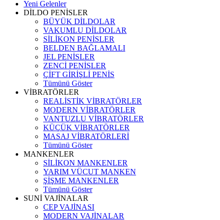
Yeni Gelenler
DİLDO PENİSLER
BÜYÜK DİLDOLAR
VAKUMLU DİLDOLAR
SİLİKON PENİSLER
BELDEN BAĞLAMALI
JEL PENİSLER
ZENCİ PENİSLER
ÇİFT GİRİŞLİ PENİS
Tümünü Göster
VİBRATÖRLER
REALİSTİK VİBRATÖRLER
MODERN VİBRATÖRLER
VANTUZLU VİBRATÖRLER
KÜÇÜK VİBRATÖRLER
MASAJ VİBRATÖRLERİ
Tümünü Göster
MANKENLER
SİLİKON MANKENLER
YARIM VÜCUT MANKEN
ŞİŞME MANKENLER
Tümünü Göster
SUNİ VAJİNALAR
CEP VAJİNASI
MODERN VAJİNALAR