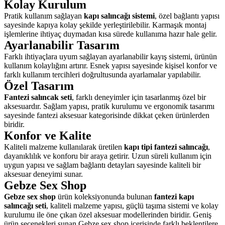
Kolay Kurulum
Pratik kullanım sağlayan
kapı salıncağı sistemi
, özel bağlantı yapısı
sayesinde kapıya kolay şekilde yerleştirilebilir. Karmaşık montaj
işlemlerine ihtiyaç duymadan kısa sürede kullanıma hazır hale gelir.
Ayarlanabilir Tasarım
Farklı ihtiyaçlara uyum sağlayan ayarlanabilir kayış sistemi, ürünün
kullanım kolaylığını artırır. Esnek yapısı sayesinde kişisel konfor ve
farklı kullanım tercihleri doğrultusunda ayarlamalar yapılabilir.
Özel Tasarım
Fantezi salıncak seti
, farklı deneyimler için tasarlanmış özel bir
aksesuardır. Sağlam yapısı, pratik kurulumu ve ergonomik tasarımı
sayesinde fantezi aksesuar kategorisinde dikkat çeken ürünlerden
biridir.
Konfor ve Kalite
Kaliteli malzeme kullanılarak üretilen
kapı tipi fantezi salıncağı
,
dayanıklılık ve konforu bir araya getirir. Uzun süreli kullanım için
uygun yapısı ve sağlam bağlantı detayları sayesinde kaliteli bir
aksesuar deneyimi sunar.
Gebze Sex Shop
Gebze sex shop
ürün koleksiyonunda bulunan
fantezi kapı
salıncağı seti
, kaliteli malzeme yapısı, güçlü taşıma sistemi ve kolay
kurulumu ile öne çıkan özel aksesuar modellerinden biridir. Geniş
ürün seçenekleri sunan Gebze sex shop içerisinde farklı beklentilere