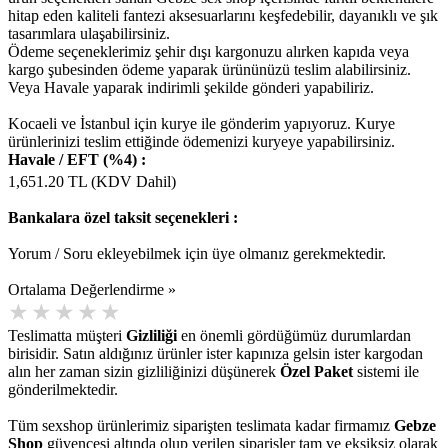
hitap eden kaliteli fantezi aksesuarlarını keşfedebilir, dayanıklı ve şık
tasarımlara ulaşabilirsiniz.
Ödeme seçeneklerimiz şehir dışı kargonuzu alırken kapıda veya
kargo şubesinden ödeme yaparak ürününüzü teslim alabilirsiniz.
Veya Havale yaparak indirimli şekilde gönderi yapabiliriz.
Kocaeli ve İstanbul için kurye ile gönderim yapıyoruz. Kurye
ürünlerinizi teslim ettiğinde ödemenizi kuryeye yapabilirsiniz.
Havale / EFT (%4) :
1,651.20
TL (KDV Dahil)
Bankalara özel taksit seçenekleri :
Yorum / Soru ekleyebilmek için üye olmanız gerekmektedir.
Ortalama Değerlendirme »
Teslimatta müşteri
Gizliliği
en önemli gördüğümüz durumlardan
birisidir. Satın aldığınız ürünler ister kapınıza gelsin ister kargodan
alın her zaman sizin gizliliğinizi düşünerek
Özel Paket
sistemi ile
gönderilmektedir.
Tüm sexshop ürünlerimiz siparişten teslimata kadar firmamız
Gebze
Shop
güvencesi altında olup verilen siparişler tam ve eksiksiz olarak