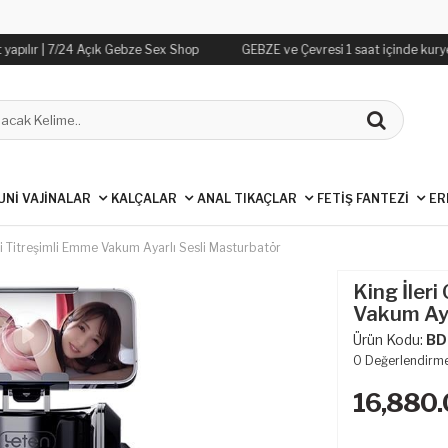
apılır | 7/24 Açık Gebze Sex Shop
GEBZE ve Çevresi 1 saat içinde kurye i
UNİ VAJİNALAR
KALÇALAR
ANAL TIKAÇLAR
FETİŞ FANTEZİ
ER
tli Titreşimli Emme Vakum Ayarlı Sesli Masturbatör
King İleri
Vakum Aya
Ürün Kodu:
BD
0
Değerlendirm
16,880