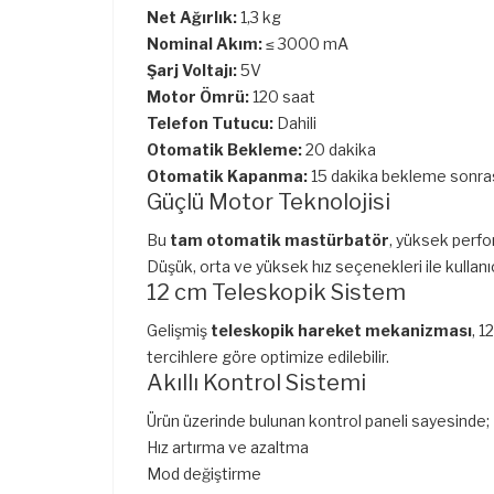
Net Ağırlık:
1,3 kg
Nominal Akım:
≤ 3000 mA
Şarj Voltajı:
5V
Motor Ömrü:
120 saat
Telefon Tutucu:
Dahili
Otomatik Bekleme:
20 dakika
Otomatik Kapanma:
15 dakika bekleme sonra
Güçlü Motor Teknolojisi
Bu
tam otomatik mastürbatör
, yüksek perfo
Düşük, orta ve yüksek hız seçenekleri ile kullanı
12 cm Teleskopik Sistem
Gelişmiş
teleskopik hareket mekanizması
, 1
tercihlere göre optimize edilebilir.
Akıllı Kontrol Sistemi
Ürün üzerinde bulunan kontrol paneli sayesinde;
Hız artırma ve azaltma
Mod değiştirme