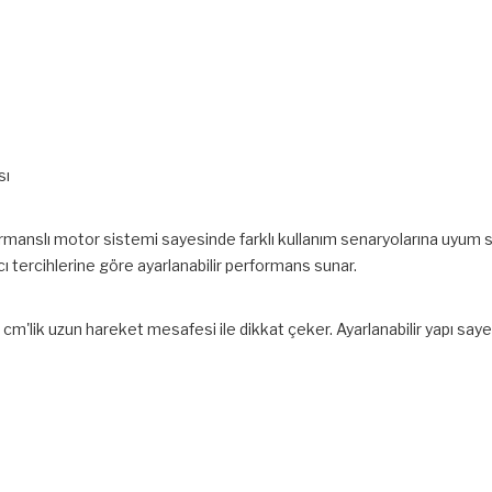
sı
rmanslı motor sistemi sayesinde farklı kullanım senaryolarına uyum sa
cı tercihlerine göre ayarlanabilir performans sunar.
2 cm'lik uzun hareket mesafesi ile dikkat çeker. Ayarlanabilir yapı say