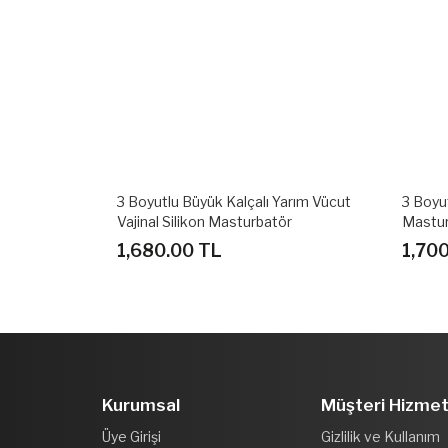
arım Vücut
3 Boyutlu Scarlet Anal Ve Vajinal
15 Cm 
ör
Masturbatör Melez
1,700.00 TL
1,20
Kurumsal
Müşteri Hizmet
Üye Girişi
Gizlilik ve Kullanım