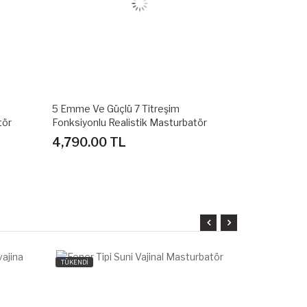
3 Emme Ve Güçlü 7 Titreşim
27 Cm Kablosu
tör
Fonksiyonlu Realistik Masturbatör
Vajina
5,390.00 TL
3,690.00