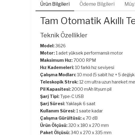
Ürün Bilgileri
Ödeme Bilgileri
Müşt
Tam Otomatik Akıllı T
Teknik Özellikler
Model:
3626
Motor:
1 adet yüksek performanslı motor
Maksimum Hız:
7000 RPM
Hız Kademeleri:
10 farklı hız seviyesi
Çalışma Modları:
10 mod (5 sabit hız + 5 değiş
Teleskopik Strok:
12 cm ultra uzun hareket m
Pil Kapasitesi:
2000 mAh lityum pil
Şarj Tipi:
Type-C USB
Şarj Süresi:
Yaklaşık 6 saat
Kullanım Süresi:
1 saate kadar
Çalışma Gürültüsü:
≤ 70 dB
Ürün Ölçüsü:
320 x 180 x 270 mm
Paket Ölçüsü:
340 x 270 x 335 mm