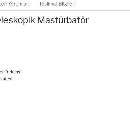
eri Yorumları
Teslimat Bilgileri
eleskopik Mastürbatör
ken frekans)
esafesi