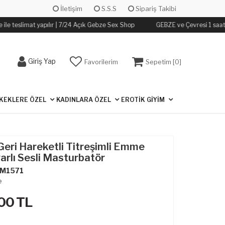
İletişim
S.S.S
Sipariş Takibi
le teslimat yapılır | 7/24 Açık Gebze Sex Shop
GEBZE ve Çevresi 1 saat iç
Giriş Yap
Favorilerim
Sepetim [
0
]
KEKLERE ÖZEL
KADINLARA ÖZEL
EROTİK GİYİM
 Geri Hareketli Titreşimli Emme
rlı Sesli Masturbatör
M1571
e
.00
TL