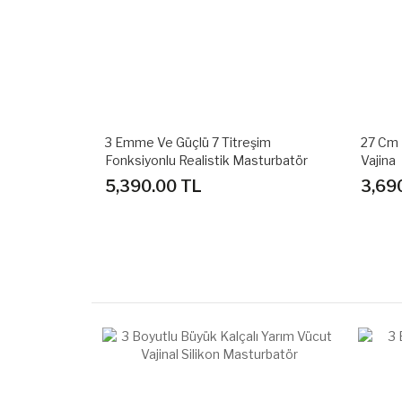
şim
27 Cm Kablosuz Titreşimli Silikon Suni
Emme V
sturbatör
Vajina
Fonksi
3,690.00 TL
3,34