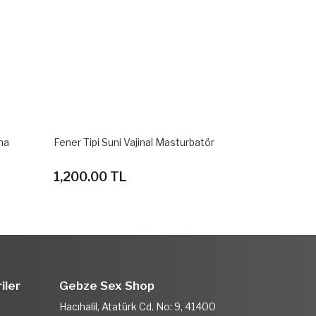
tör
Özel Dokulu Realistik Çift Taraflı Vajina
Flora Hands F
Anal Masturbatör
Suni Vajina
3,350.00 TL
3,200.00
iler
Gebze Sex Shop
Hacıhalil, Atatürk Cd. No: 9, 41400