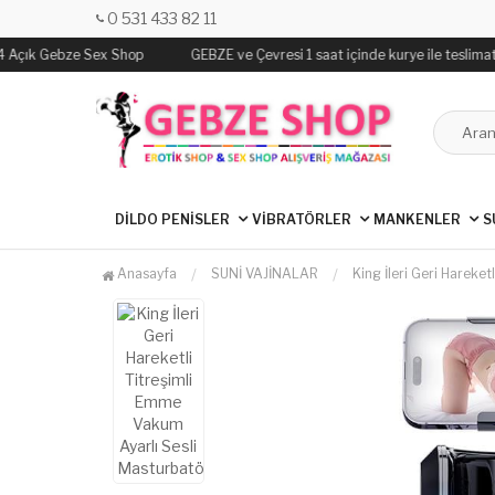
0 531 433 82 11
4 Açık Gebze Sex Shop
GEBZE ve Çevresi 1 saat içinde kurye ile teslimat y
DİLDO PENİSLER
VİBRATÖRLER
MANKENLER
S
Anasayfa
SUNİ VAJİNALAR
King İleri Geri Hareke