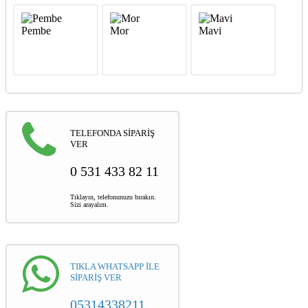
Pembe
Mor
Mavi
TELEFONDA SİPARİŞ
VER
0 531 433 82 11
Tıklayın, telefonunuzu bırakın.
Sizi arayalım.
TIKLA WHATSAPP İLE
SİPARİŞ VER
05314338211