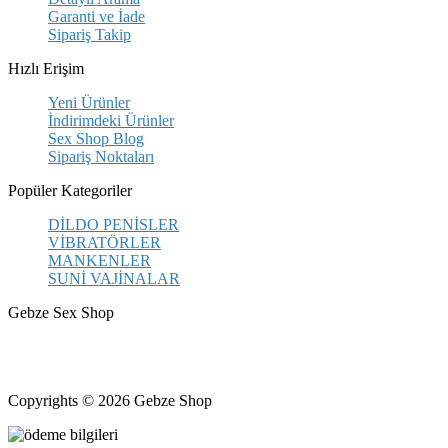
Garanti ve İade
Sipariş Takip
Hızlı Erişim
Yeni Ürünler
İndirimdeki Ürünler
Sex Shop Blog
Sipariş Noktaları
Popüler Kategoriler
DİLDO PENİSLER
VİBRATÖRLER
MANKENLER
SUNİ VAJİNALAR
Gebze Sex Shop
Hacıhalil, Atatürk Cd. No: 9, 41400 Gebze/Kocaeli
+90 531 433 82 11
Kocaeli Gebze halka açık erotik shop mağazası
Copyrights © 2026 Gebze Shop