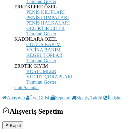
Tümünü Göster
ERKEKLERE ÖZEL
PENİS KILIFLARI
PENİS POMPALARI
PENİS HALKALARI
GECİKTİRİCİLER
Tümünü Göster
KADINLARA ÖZEL
GÖĞÜS BAKIM
VAJİNA BAKIM
KEGEL TOPLAR
Tümünü Göster
EROTİK GİYİM
KOSTÜMLER
VÜCUT ÇORAPLARI
Tümünü Göster
Çok Satanlar
Anasayfa
Üye Girişi
Sepetim
Sipariş Takibi
İletişim
Alışveriş Sepetim
Kapat