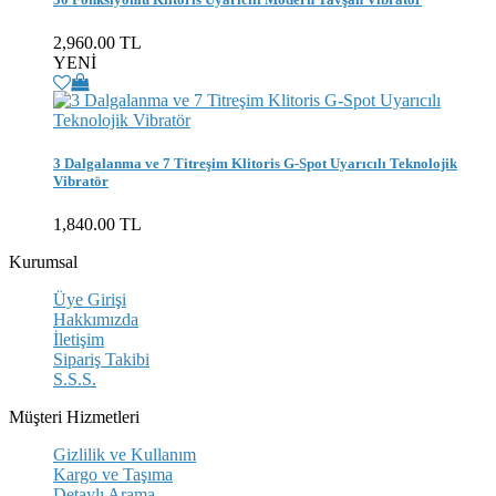
2,960.00 TL
YENİ
3 Dalgalanma ve 7 Titreşim Klitoris G-Spot Uyarıcılı Teknolojik
Vibratör
1,840.00 TL
Kurumsal
Üye Girişi
Hakkımızda
İletişim
Sipariş Takibi
S.S.S.
Müşteri Hizmetleri
Gizlilik ve Kullanım
Kargo ve Taşıma
Detaylı Arama