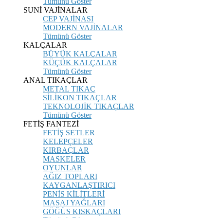
Tümünü Göster
SUNİ VAJİNALAR
CEP VAJİNASI
MODERN VAJİNALAR
Tümünü Göster
KALÇALAR
BÜYÜK KALÇALAR
KÜÇÜK KALÇALAR
Tümünü Göster
ANAL TIKAÇLAR
METAL TIKAÇ
SİLİKON TIKAÇLAR
TEKNOLOJİK TIKAÇLAR
Tümünü Göster
FETİŞ FANTEZİ
FETİŞ SETLER
KELEPÇELER
KIRBAÇLAR
MASKELER
OYUNLAR
AĞIZ TOPLARI
KAYGANLAŞTIRICI
PENİS KİLİTLERİ
MASAJ YAĞLARI
GÖĞÜS KISKAÇLARI