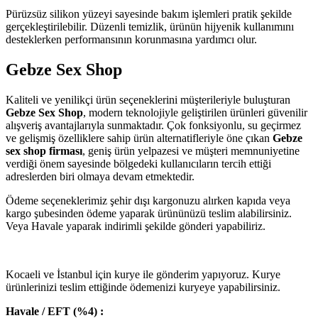
Pürüzsüz silikon yüzeyi sayesinde bakım işlemleri pratik şekilde
gerçekleştirilebilir. Düzenli temizlik, ürünün hijyenik kullanımını
desteklerken performansının korunmasına yardımcı olur.
Gebze Sex Shop
Kaliteli ve yenilikçi ürün seçeneklerini müşterileriyle buluşturan
Gebze Sex Shop
, modern teknolojiyle geliştirilen ürünleri güvenilir
alışveriş avantajlarıyla sunmaktadır. Çok fonksiyonlu, su geçirmez
ve gelişmiş özelliklere sahip ürün alternatifleriyle öne çıkan
Gebze
sex shop firması
, geniş ürün yelpazesi ve müşteri memnuniyetine
verdiği önem sayesinde bölgedeki kullanıcıların tercih ettiği
adreslerden biri olmaya devam etmektedir.
Ödeme seçeneklerimiz şehir dışı kargonuzu alırken kapıda veya
kargo şubesinden ödeme yaparak ürününüzü teslim alabilirsiniz.
Veya Havale yaparak indirimli şekilde gönderi yapabiliriz.
Kocaeli ve İstanbul için kurye ile gönderim yapıyoruz. Kurye
ürünlerinizi teslim ettiğinde ödemenizi kuryeye yapabilirsiniz.
Havale / EFT (%4) :