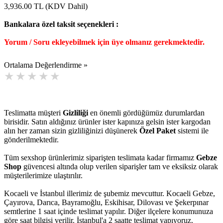
3,936.00
TL (KDV Dahil)
Bankalara özel taksit seçenekleri :
Yorum / Soru ekleyebilmek için üye olmanız gerekmektedir.
Ortalama Değerlendirme »
Teslimatta müşteri
Gizliliği
en önemli gördüğümüz durumlardan
birisidir. Satın aldığınız ürünler ister kapınıza gelsin ister kargodan
alın her zaman sizin gizliliğinizi düşünerek
Özel Paket
sistemi ile
gönderilmektedir.
Tüm sexshop ürünlerimiz siparişten teslimata kadar firmamız
Gebze
Shop
güvencesi altında olup verilen siparişler tam ve eksiksiz olarak
müşterilerimize ulaştırılır.
Kocaeli ve İstanbul illerimiz de şubemiz mevcuttur. Kocaeli Gebze,
Çayırova, Darıca, Bayramoğlu, Eskihisar, Dilovası ve Şekerpınar
semtlerine 1 saat içinde teslimat yapılır. Diğer ilçelere konumunuza
göre saat bilgisi verilir. İstanbul'a 2 saatte teslimat yapıyoruz.