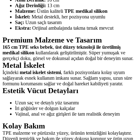
Ağız Derinliği:
13 cm
Malzeme:
Üstün kaliteli
TPE medikal silikon
İskelet:
Metal destekli, her pozisyona uyumlu
Saç:
Uzun saçlı tasarım
Ekstra:
Orijinal ambalajında takma tırnak mevcut
Premium Malzeme ve Tasarım
165 cm TPE seks bebek
,
üst düzey teknoloji ile üretilmiş
medikal silikon
kullanılarak geliştirilmiştir. Süper yumuşak ve
gerçekçi doku, görsel ve dokunsal açıdan doğal bir deneyim sunar.
Metal İskelet
İçindeki
metal iskelet sistemi
, farklı pozisyonlara kolay uyum
sağlayarak esnek kullanım imkanı sunar. Sağlam yapısı, uzun süre
formunu korumasını sağlar ve doğal hareket kabiliyeti yaratır.
Estetik Vücut Detayları
Uzun saç ve detaylı yüz tasarımı
İri göğüsler ve dolgun kalçalar
Vajinal, anal ve ağız girişleri ile tam realistik deneyim
Kolay Bakım
TPE malzeme ve pürüzsüz yüzey, ürünün temizliğini kolaylaştırır.
Düzenli temizlik ve bakım ile yüzey dokusu korunur ve ürün uzun