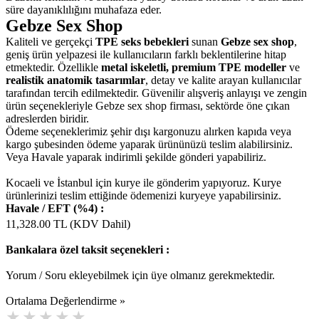
süre dayanıklılığını muhafaza eder.
Gebze Sex Shop
Kaliteli ve gerçekçi
TPE seks bebekleri
sunan
Gebze sex shop
,
geniş ürün yelpazesi ile kullanıcıların farklı beklentilerine hitap
etmektedir. Özellikle
metal iskeletli, premium TPE modeller
ve
realistik anatomik tasarımlar
, detay ve kalite arayan kullanıcılar
tarafından tercih edilmektedir. Güvenilir alışveriş anlayışı ve zengin
ürün seçenekleriyle Gebze sex shop firması, sektörde öne çıkan
adreslerden biridir.
Ödeme seçeneklerimiz şehir dışı kargonuzu alırken kapıda veya
kargo şubesinden ödeme yaparak ürününüzü teslim alabilirsiniz.
Veya Havale yaparak indirimli şekilde gönderi yapabiliriz.
Kocaeli ve İstanbul için kurye ile gönderim yapıyoruz. Kurye
ürünlerinizi teslim ettiğinde ödemenizi kuryeye yapabilirsiniz.
Havale / EFT (%4) :
11,328.00
TL (KDV Dahil)
Bankalara özel taksit seçenekleri :
Yorum / Soru ekleyebilmek için üye olmanız gerekmektedir.
Ortalama Değerlendirme »