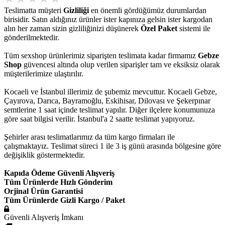
Teslimatta müşteri
Gizliliği
en önemli gördüğümüz durumlardan
birisidir. Satın aldığınız ürünler ister kapınıza gelsin ister kargodan
alın her zaman sizin gizliliğinizi düşünerek
Özel Paket
sistemi ile
gönderilmektedir.
Tüm sexshop ürünlerimiz siparişten teslimata kadar firmamız
Gebze
Shop
güvencesi altında olup verilen siparişler tam ve eksiksiz olarak
müşterilerimize ulaştırılır.
Kocaeli ve İstanbul illerimiz de şubemiz mevcuttur. Kocaeli Gebze,
Çayırova, Darıca, Bayramoğlu, Eskihisar, Dilovası ve Şekerpınar
semtlerine 1 saat içinde teslimat yapılır. Diğer ilçelere konumunuza
göre saat bilgisi verilir. İstanbul'a 2 saatte teslimat yapıyoruz.
Şehirler arası teslimatlarımız da tüm kargo firmaları ile
çalışmaktayız. Teslimat süreci 1 ile 3 iş günü arasında bölgesine göre
değişiklik göstermektedir.
Kapıda Ödeme Güvenli Alışveriş
Tüm Ürünlerde Hızlı Gönderim
Orjinal Ürün Garantisi
Tüm Ürünlerde Gizli Kargo / Paket
Güvenli Alışveriş İmkanı