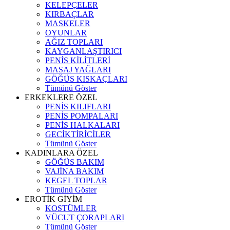
KELEPÇELER
KIRBAÇLAR
MASKELER
OYUNLAR
AĞIZ TOPLARI
KAYGANLAŞTIRICI
PENİS KİLİTLERİ
MASAJ YAĞLARI
GÖĞÜS KISKAÇLARI
Tümünü Göster
ERKEKLERE ÖZEL
PENİS KILIFLARI
PENİS POMPALARI
PENİS HALKALARI
GECİKTİRİCİLER
Tümünü Göster
KADINLARA ÖZEL
GÖĞÜS BAKIM
VAJİNA BAKIM
KEGEL TOPLAR
Tümünü Göster
EROTİK GİYİM
KOSTÜMLER
VÜCUT ÇORAPLARI
Tümünü Göster