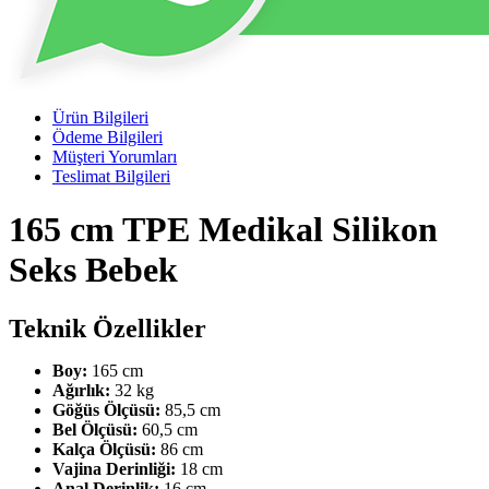
Ürün Bilgileri
Ödeme Bilgileri
Müşteri Yorumları
Teslimat Bilgileri
165 cm TPE Medikal Silikon
Seks Bebek
Teknik Özellikler
Boy:
165 cm
Ağırlık:
32 kg
Göğüs Ölçüsü:
85,5 cm
Bel Ölçüsü:
60,5 cm
Kalça Ölçüsü:
86 cm
Vajina Derinliği:
18 cm
Anal Derinlik:
16 cm