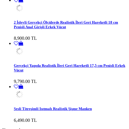
2 İşlevli Gerçekçi Ölçülerde Realistik İleri Geri Hareketli 18 cm
Penisli Anal Girişli Erkek Vücut
8,900.00 TL
Gerçekçi Yapıda Realistik İleri Geri Hareketli 17,5 cm Penisli Erkek
Vücut
9,790.00 TL
Sesli Titreşimli Isıtmalı Realistik Şişme Manken
6,490.00 TL