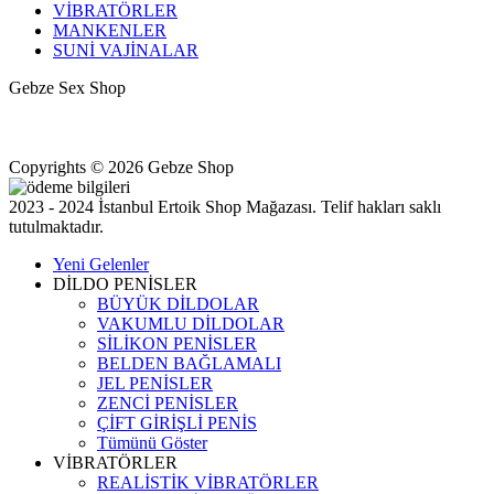
VİBRATÖRLER
MANKENLER
SUNİ VAJİNALAR
Gebze Sex Shop
Hacıhalil, Atatürk Cd. No: 9, 41400 Gebze/Kocaeli
+90 531 433 82 11
Kocaeli Gebze halka açık erotik shop mağazası
Copyrights © 2026 Gebze Shop
2023 - 2024 İstanbul Ertoik Shop Mağazası. Telif hakları saklı
tutulmaktadır.
Yeni Gelenler
DİLDO PENİSLER
BÜYÜK DİLDOLAR
VAKUMLU DİLDOLAR
SİLİKON PENİSLER
BELDEN BAĞLAMALI
JEL PENİSLER
ZENCİ PENİSLER
ÇİFT GİRİŞLİ PENİS
Tümünü Göster
VİBRATÖRLER
REALİSTİK VİBRATÖRLER