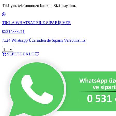
Tıklayın, telefonunuzu bırakın. Sizi arayalım.
TIKLA WHATSAPP İLE SİPARİŞ VER
05314338211
7x24 Whatsapp Üzerinden de Sipariş Verebilirsiniz.
SEPETE EKLE