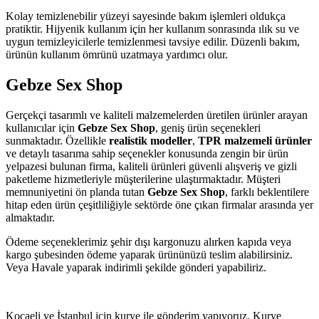
Kolay temizlenebilir yüzeyi sayesinde bakım işlemleri oldukça
pratiktir. Hijyenik kullanım için her kullanım sonrasında ılık su ve
uygun temizleyicilerle temizlenmesi tavsiye edilir. Düzenli bakım,
ürünün kullanım ömrünü uzatmaya yardımcı olur.
Gebze Sex Shop
Gerçekçi tasarımlı ve kaliteli malzemelerden üretilen ürünler arayan
kullanıcılar için
Gebze Sex Shop
, geniş ürün seçenekleri
sunmaktadır. Özellikle
realistik modeller
,
TPR malzemeli ürünler
ve detaylı tasarıma sahip seçenekler konusunda zengin bir ürün
yelpazesi bulunan firma, kaliteli ürünleri güvenli alışveriş ve gizli
paketleme hizmetleriyle müşterilerine ulaştırmaktadır. Müşteri
memnuniyetini ön planda tutan
Gebze Sex Shop
, farklı beklentilere
hitap eden ürün çeşitliliğiyle sektörde öne çıkan firmalar arasında yer
almaktadır.
Ödeme seçeneklerimiz şehir dışı kargonuzu alırken kapıda veya
kargo şubesinden ödeme yaparak ürününüzü teslim alabilirsiniz.
Veya Havale yaparak indirimli şekilde gönderi yapabiliriz.
Kocaeli ve İstanbul için kurye ile gönderim yapıyoruz. Kurye