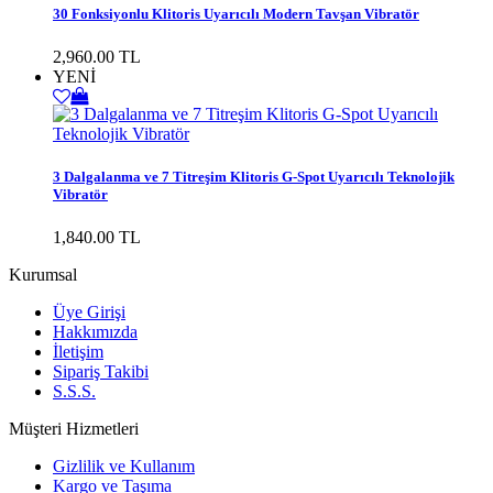
30 Fonksiyonlu Klitoris Uyarıcılı Modern Tavşan Vibratör
2,960.00 TL
YENİ
3 Dalgalanma ve 7 Titreşim Klitoris G-Spot Uyarıcılı Teknolojik
Vibratör
1,840.00 TL
Kurumsal
Üye Girişi
Hakkımızda
İletişim
Sipariş Takibi
S.S.S.
Müşteri Hizmetleri
Gizlilik ve Kullanım
Kargo ve Taşıma