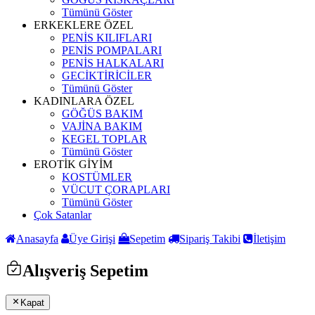
Tümünü Göster
ERKEKLERE ÖZEL
PENİS KILIFLARI
PENİS POMPALARI
PENİS HALKALARI
GECİKTİRİCİLER
Tümünü Göster
KADINLARA ÖZEL
GÖĞÜS BAKIM
VAJİNA BAKIM
KEGEL TOPLAR
Tümünü Göster
EROTİK GİYİM
KOSTÜMLER
VÜCUT ÇORAPLARI
Tümünü Göster
Çok Satanlar
Anasayfa
Üye Girişi
Sepetim
Sipariş Takibi
İletişim
Alışveriş Sepetim
Kapat