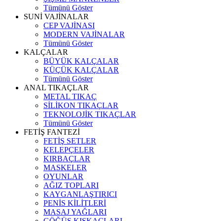
Tümünü Göster
SUNİ VAJİNALAR
CEP VAJİNASI
MODERN VAJİNALAR
Tümünü Göster
KALÇALAR
BÜYÜK KALÇALAR
KÜÇÜK KALÇALAR
Tümünü Göster
ANAL TIKAÇLAR
METAL TIKAÇ
SİLİKON TIKAÇLAR
TEKNOLOJİK TIKAÇLAR
Tümünü Göster
FETİŞ FANTEZİ
FETİŞ SETLER
KELEPÇELER
KIRBAÇLAR
MASKELER
OYUNLAR
AĞIZ TOPLARI
KAYGANLAŞTIRICI
PENİS KİLİTLERİ
MASAJ YAĞLARI
GÖĞÜS KISKAÇLARI