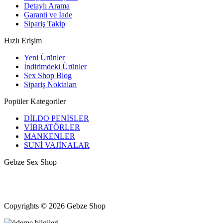
Detaylı Arama
Garanti ve İade
Sipariş Takip
Hızlı Erişim
Yeni Ürünler
İndirimdeki Ürünler
Sex Shop Blog
Sipariş Noktaları
Popüler Kategoriler
DİLDO PENİSLER
VİBRATÖRLER
MANKENLER
SUNİ VAJİNALAR
Gebze Sex Shop
Hacıhalil, Atatürk Cd. No: 9, 41400 Gebze/Kocaeli
+90 531 433 82 11
Kocaeli Gebze halka açık erotik shop mağazası
Copyrights © 2026 Gebze Shop