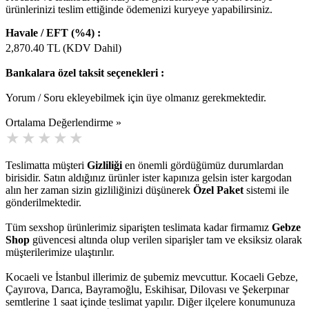
ürünlerinizi teslim ettiğinde ödemenizi kuryeye yapabilirsiniz.
Havale / EFT (%4) :
2,870.40
TL (KDV Dahil)
Bankalara özel taksit seçenekleri :
Yorum / Soru ekleyebilmek için üye olmanız gerekmektedir.
Ortalama Değerlendirme »
Teslimatta müşteri
Gizliliği
en önemli gördüğümüz durumlardan
birisidir. Satın aldığınız ürünler ister kapınıza gelsin ister kargodan
alın her zaman sizin gizliliğinizi düşünerek
Özel Paket
sistemi ile
gönderilmektedir.
Tüm sexshop ürünlerimiz siparişten teslimata kadar firmamız
Gebze
Shop
güvencesi altında olup verilen siparişler tam ve eksiksiz olarak
müşterilerimize ulaştırılır.
Kocaeli ve İstanbul illerimiz de şubemiz mevcuttur. Kocaeli Gebze,
Çayırova, Darıca, Bayramoğlu, Eskihisar, Dilovası ve Şekerpınar
semtlerine 1 saat içinde teslimat yapılır. Diğer ilçelere konumunuza