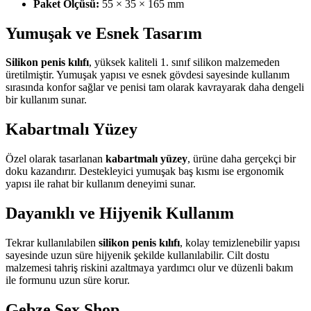
Paket Ölçüsü:
55 × 35 × 165 mm
Yumuşak ve Esnek Tasarım
Silikon penis kılıfı
, yüksek kaliteli 1. sınıf silikon malzemeden
üretilmiştir. Yumuşak yapısı ve esnek gövdesi sayesinde kullanım
sırasında konfor sağlar ve penisi tam olarak kavrayarak daha dengeli
bir kullanım sunar.
Kabartmalı Yüzey
Özel olarak tasarlanan
kabartmalı yüzey
, ürüne daha gerçekçi bir
doku kazandırır. Destekleyici yumuşak baş kısmı ise ergonomik
yapısı ile rahat bir kullanım deneyimi sunar.
Dayanıklı ve Hijyenik Kullanım
Tekrar kullanılabilen
silikon penis kılıfı
, kolay temizlenebilir yapısı
sayesinde uzun süre hijyenik şekilde kullanılabilir. Cilt dostu
malzemesi tahriş riskini azaltmaya yardımcı olur ve düzenli bakım
ile formunu uzun süre korur.
Gebze Sex Shop