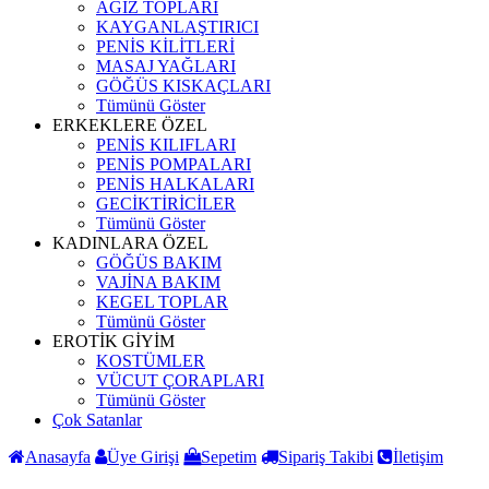
AĞIZ TOPLARI
KAYGANLAŞTIRICI
PENİS KİLİTLERİ
MASAJ YAĞLARI
GÖĞÜS KISKAÇLARI
Tümünü Göster
ERKEKLERE ÖZEL
PENİS KILIFLARI
PENİS POMPALARI
PENİS HALKALARI
GECİKTİRİCİLER
Tümünü Göster
KADINLARA ÖZEL
GÖĞÜS BAKIM
VAJİNA BAKIM
KEGEL TOPLAR
Tümünü Göster
EROTİK GİYİM
KOSTÜMLER
VÜCUT ÇORAPLARI
Tümünü Göster
Çok Satanlar
Anasayfa
Üye Girişi
Sepetim
Sipariş Takibi
İletişim