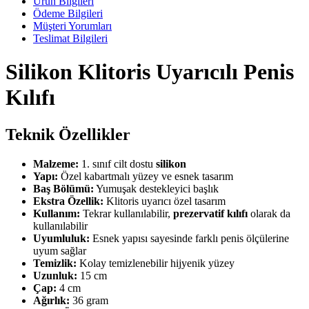
Ürün Bilgileri
Ödeme Bilgileri
Müşteri Yorumları
Teslimat Bilgileri
Silikon Klitoris Uyarıcılı Penis
Kılıfı
Teknik Özellikler
Malzeme:
1. sınıf cilt dostu
silikon
Yapı:
Özel kabartmalı yüzey ve esnek tasarım
Baş Bölümü:
Yumuşak destekleyici başlık
Ekstra Özellik:
Klitoris uyarıcı özel tasarım
Kullanım:
Tekrar kullanılabilir,
prezervatif kılıfı
olarak da
kullanılabilir
Uyumluluk:
Esnek yapısı sayesinde farklı penis ölçülerine
uyum sağlar
Temizlik:
Kolay temizlenebilir hijyenik yüzey
Uzunluk:
15 cm
Çap:
4 cm
Ağırlık:
36 gram