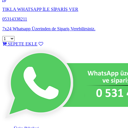
TIKLA WHATSAPP İLE SİPARİŞ VER
05314338211
7x24 Whatsapp Üzerinden de Sipariş Verebilirsiniz.
SEPETE EKLE