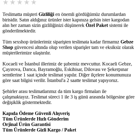
Teslimatta müşteri
Gizliliği
en önemli gördüğümüz durumlardan
birisidir. Satın aldığınız ürünler ister kapınıza gelsin ister kargodan
alın her zaman sizin gizliliğinizi düşünerek
Özel Paket
sistemi ile
gönderilmektedir.
Tüm sexshop ürünlerimiz siparişten teslimata kadar firmamız
Gebze
Shop
güvencesi altında olup verilen siparişler tam ve eksiksiz olarak
müşterilerimize ulaştırılır.
Kocaeli ve İstanbul illerimiz de şubemiz mevcuttur. Kocaeli Gebze,
Çayırova, Darıca, Bayramoğlu, Eskihisar, Dilovası ve Şekerpınar
semtlerine 1 saat içinde teslimat yapılır. Diğer ilçelere konumunuza
göre saat bilgisi verilir. İstanbul'a 2 saatte teslimat yapıyoruz.
Şehirler arası teslimatlarımız da tüm kargo firmaları ile
çalışmaktayız. Teslimat süreci 1 ile 3 iş günü arasında bölgesine göre
değişiklik göstermektedir.
Kapıda Ödeme Güvenli Alışveriş
Tüm Ürünlerde Hızlı Gönderim
Orjinal Ürün Garantisi
Tüm Ürünlerde Gizli Kargo / Paket