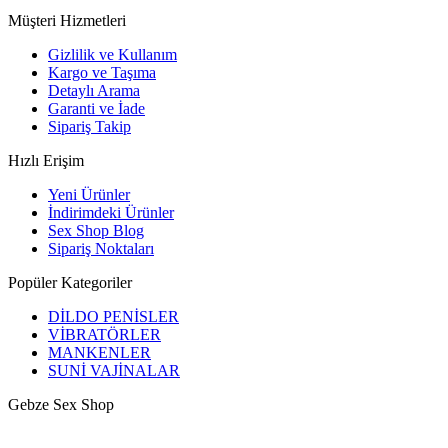
Müşteri Hizmetleri
Gizlilik ve Kullanım
Kargo ve Taşıma
Detaylı Arama
Garanti ve İade
Sipariş Takip
Hızlı Erişim
Yeni Ürünler
İndirimdeki Ürünler
Sex Shop Blog
Sipariş Noktaları
Popüler Kategoriler
DİLDO PENİSLER
VİBRATÖRLER
MANKENLER
SUNİ VAJİNALAR
Gebze Sex Shop
Hacıhalil, Atatürk Cd. No: 9, 41400 Gebze/Kocaeli
+90 531 433 82 11