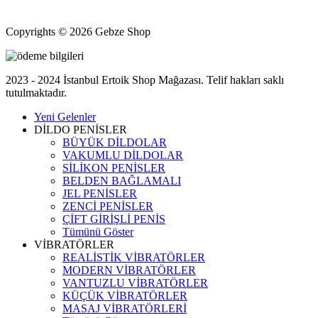
Kocaeli Gebze halka açık erotik shop mağazası
Copyrights © 2026 Gebze Shop
2023 - 2024 İstanbul Ertoik Shop Mağazası. Telif hakları saklı
tutulmaktadır.
Yeni Gelenler
DİLDO PENİSLER
BÜYÜK DİLDOLAR
VAKUMLU DİLDOLAR
SİLİKON PENİSLER
BELDEN BAĞLAMALI
JEL PENİSLER
ZENCİ PENİSLER
ÇİFT GİRİŞLİ PENİS
Tümünü Göster
VİBRATÖRLER
REALİSTİK VİBRATÖRLER
MODERN VİBRATÖRLER
VANTUZLU VİBRATÖRLER
KÜÇÜK VİBRATÖRLER
MASAJ VİBRATÖRLERİ