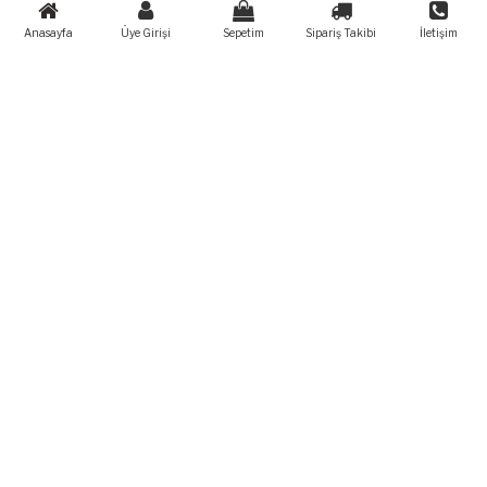
Anasayfa
Üye Girişi
Sepetim
Sipariş Takibi
İletişim
USB Şarjlı Uzaktan Kumandalı 10 Titreşimli
Zevk Yumurtası
Ürün Kodu:
BDM037
0
Değerlendirme
2,440.00
TL
Ürün geçici olarak temin edilememektedir.
+ Daha Fazla
VİBRATÖRLER