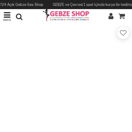
 7/24 Açık Gebze Sex Shop
GEBZE ve Çevresi 1 saat içinde kurye ile teslima
menü