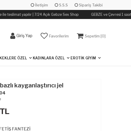
İletişim
S.S.S
Sipariş Takibi
le teslimat yapılır | 7/24 Açık Gebze Sex Shop
GEBZE ve Çevresi 1 saat iç
Giriş Yap
Favorilerim
Sepetim [
0
]
KEKLERE ÖZEL
KADINLARA ÖZEL
EROTİK GİYİM
bazlı kayganlaştırıcı jel
04
e
TL
FETİŞ FANTEZİ