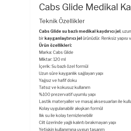
Cabs Glide Medikal Kay
Teknik Özellikler
Cabs Glide su bazlı medikal kaydırıcı jel
, uzu
bir
kayganlaştırıcı jel
ürünüdür. Renksiz yapısı v
Ürün özellikleri:
Marka: Cabs Glide
Miktar: 120 ml
İçerik: Su bazlı özel formül
Uzun süre kayganlık sağlayan yapı
Yağsız ve hafif doku
Tatsız ve kokusuz kullanım
%100 prezervatif uyumlu yapı
Lastik materyaller ve masaj aksesuarları ile ku
Kolay uygulanabilir akışkan formül
Ilık su ile kolay temizlenebilir
Cilt üzerinde yağlı kalıntı bırakmayan yapı
Yetişkin kullanımına uygun tasarım