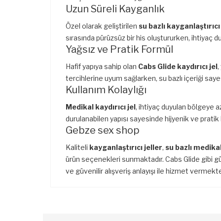
Uzun Süreli Kayganlık
Özel olarak geliştirilen
su bazlı kayganlaştırıcı 
sırasında pürüzsüz bir his oluştururken, ihtiyaç d
Yağsız ve Pratik Formül
Hafif yapıya sahip olan
Cabs Glide kaydırıcı jel
,
tercihlerine uyum sağlarken, su bazlı içeriği say
Kullanım Kolaylığı
Medikal kaydırıcı jel
, ihtiyaç duyulan bölgeye az
durulanabilen yapısı sayesinde hijyenik ve pratik b
Gebze sex shop
Kaliteli
kayganlaştırıcı jeller
,
su bazlı medikal
ürün seçenekleri sunmaktadır. Cabs Glide gibi güve
ve güvenilir alışveriş anlayışı ile hizmet vermekte