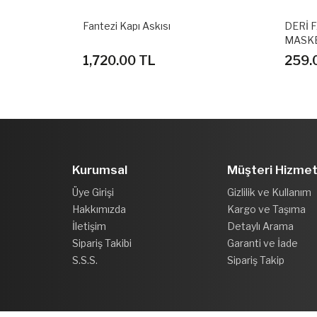
DERİ FANTEZİ MASKE FANTAZİ GÖZ
DERİ 
MASKESİ KIRMIZI
MASKE
259.00 TL
259.
Kurumsal
Müşteri Hizmet
Üye Girişi
Gizlilik ve Kullanım
Hakkımızda
Kargo ve Taşıma
İletişim
Detaylı Arama
Sipariş Takibi
Garanti ve İade
S.S.S.
Sipariş Takip