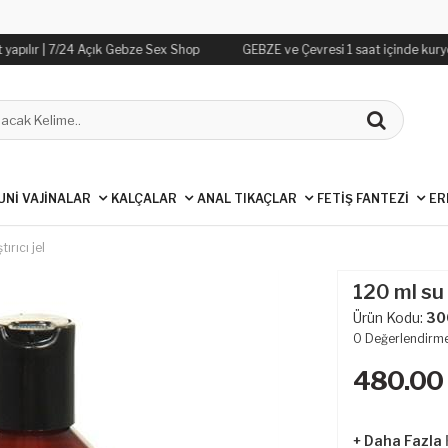
yapılır | 7/24 Açık Gebze Sex Shop
GEBZE ve Çevresi 1 saat içinde kurye i
UNİ VAJİNALAR
KALÇALAR
ANAL TIKAÇLAR
FETİŞ FANTEZİ
ER
ırıcı jel
120 ml su 
Ürün Kodu:
30
0
Değerlendirm
480.00
+ Daha Fazla