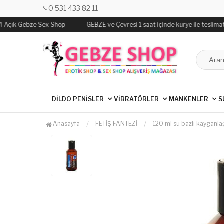
0 531 433 82 11
24 Açık Gebze Sex Shop
GEBZE ve Çevresi 1 saat içinde kurye ile teslimat 
DİLDO PENİSLER
VİBRATÖRLER
MANKENLER
S
Anasayfa
FETİŞ FANTEZİ
120 ml su bazlı kayganlaşt