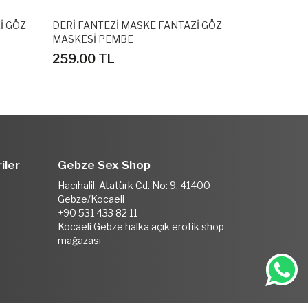
İ GÖZ
FANTAZİ AGIZ TOPU PEMPE
LEOPAR DES
TOPU
300.00 TL
300.00 T
iler
Gebze Sex Shop
Hacıhalil, Atatürk Cd. No: 9, 41400
Gebze/Kocaeli
+90 531 433 82 11
Kocaeli Gebze halka açık erotik shop
mağazası