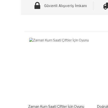
Güvenli Alışveriş İmkanı
İçin Oyunu
Doğruluk Mu Cesaret Mi Erotik Kutu
Çiftle